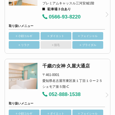
プレミアムキャッスル三河安城1階
駐車場３台あり
0566-93-8220
取り扱いメニュー
○ 小顔コルギ
○ ダイエット
○ フェイシャル
○ リラク
× 脱毛
○ ブライダル
千歳の女神 久屋大通店
〒461-0001
愛知県名古屋市東区泉１丁目１０ー２５
シェモア泉５階-C
052-888-1538
取り扱いメニュー
○ 小顔コルギ
○ ダイエット
○ フェイシャル