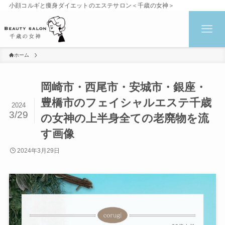
小顔コルギと痩身ダイエットのエステサロン＜千歳の女神＞
ホーム
岡崎市・西尾市・安城市・銀座・
豊橋市のフェイシャルエステ千歳
2024
3/29
の女神の上半身全ての老廃物を流
す画像
2024年3月29日
店舗一覧
西尾本店