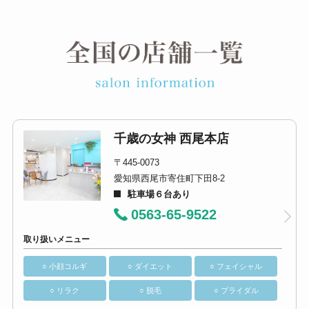
千歳の女神 西尾本店
〒445-0073
愛知県西尾市寄住町下田8-2
駐車場６台あり
0563-65-9522
取り扱いメニュー
○ 小顔コルギ
○ ダイエット
○ フェイシャル
○ リラク
○ 脱毛
○ ブライダル