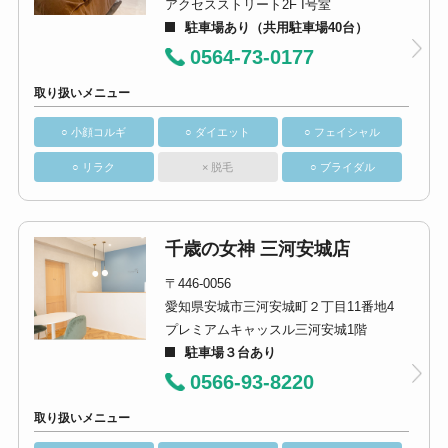
アクセスストリート2F I号室
駐車場あり（共用駐車場40台）
0564-73-0177
取り扱いメニュー
○ 小顔コルギ
○ ダイエット
○ フェイシャル
○ リラク
× 脱毛
○ ブライダル
千歳の女神 三河安城店
〒446-0056
愛知県安城市三河安城町２丁目11番地4
プレミアムキャッスル三河安城1階
駐車場３台あり
0566-93-8220
取り扱いメニュー