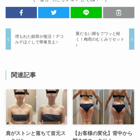
重だるい脚をフワッと軽
埋もれた鎖骨が復活！デコ
く！梅雨のむくみリセット
ルテほぐしで華奢見え✨
♪
関連記事
肩がストンと落ちて首元ス
【お客様の変化】背中から