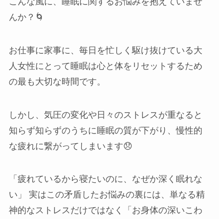
こんな風に、睡眠に関するお悩みを抱えていませ
三河安城店
んか？🌀
久屋大通店
お仕事に家事に、毎日を忙しく駆け抜けている大
人女性にとって睡眠は心と体をリセットするため
刈谷店
の最も大切な時間です。
しかし、気圧の変化や日々のストレスが重なると
知らず知らずのうちに睡眠の質が下がり、慢性的
な疲れに繋がってしまいます😞
「疲れているから寝たいのに、なぜか深く眠れな
い」 実はこの矛盾したお悩みの裏には、単なる精
神的なストレスだけではなく「お身体の深いこわ