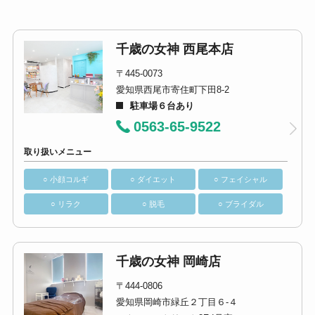
千歳の女神 西尾本店
〒445-0073
愛知県西尾市寄住町下田8-2
駐車場６台あり
0563-65-9522
取り扱いメニュー
○ 小顔コルギ
○ ダイエット
○ フェイシャル
○ リラク
○ 脱毛
○ ブライダル
千歳の女神 岡崎店
〒444-0806
愛知県岡崎市緑丘２丁目６-４