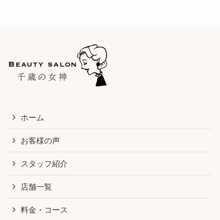
ホーム
お客様の声
スタッフ紹介
店舗一覧
料金・コース