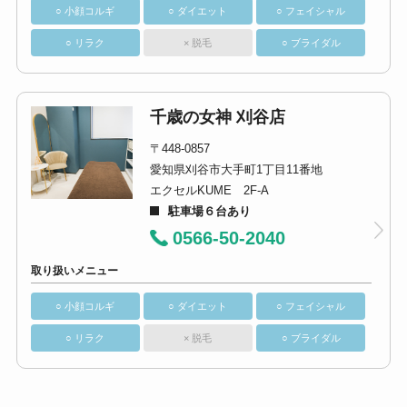
○ 小顔コルギ
○ ダイエット
○ フェイシャル
○ リラク
× 脱毛
○ ブライダル
千歳の女神 刈谷店
〒448-0857
愛知県刈谷市大手町1丁目11番地
エクセルKUME 2F-A
駐車場６台あり
0566-50-2040
取り扱いメニュー
○ 小顔コルギ
○ ダイエット
○ フェイシャル
○ リラク
× 脱毛
○ ブライダル