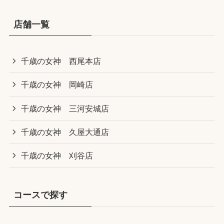
店舗一覧
千歳の女神 西尾本店
千歳の女神 岡崎店
千歳の女神 三河安城店
千歳の女神 久屋大通店
千歳の女神 刈谷店
コースで探す