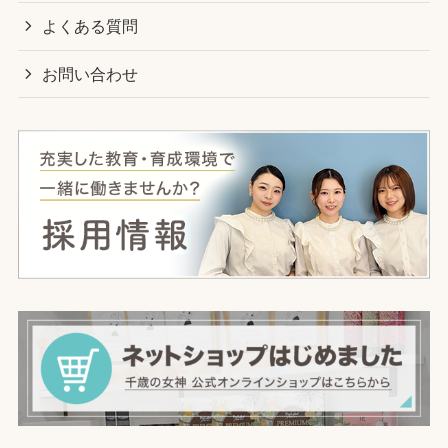
よくある質問
お問い合わせ