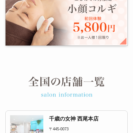
岡崎店
三河安城店
久屋大通店
刈谷店
千歳の女神 西尾本店
〒445-0073