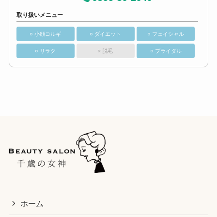
取り扱いメニュー
○ 小顔コルギ
○ ダイエット
○ フェイシャル
○ リラク
× 脱毛
○ ブライダル
ホーム