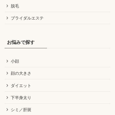
脱毛
ブライダルエステ
お悩みで探す
小顔
顔の大きさ
ダイエット
下半身太り
シミ／肝斑