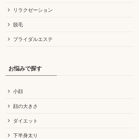
リラクゼーション
脱毛
ブライダルエステ
お悩みで探す
小顔
顔の大きさ
ダイエット
下半身太り