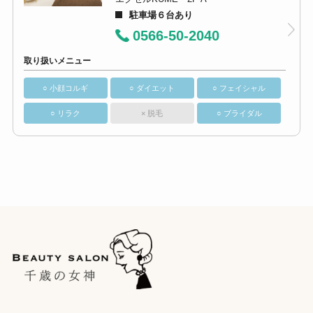
駐車場６台あり
0566-50-2040
取り扱いメニュー
○ 小顔コルギ
○ ダイエット
○ フェイシャル
○ リラク
× 脱毛
○ ブライダル