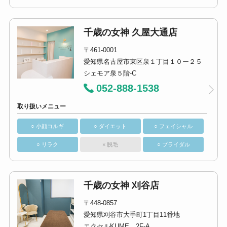
千歳の女神 久屋大通店
〒461-0001
愛知県名古屋市東区泉１丁目１０ー２５
シェモア泉５階-C
052-888-1538
取り扱いメニュー
○ 小顔コルギ
○ ダイエット
○ フェイシャル
○ リラク
× 脱毛
○ ブライダル
千歳の女神 刈谷店
〒448-0857
愛知県刈谷市大手町1丁目11番地
エクセルKUME 2F-A