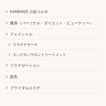
KANRAI式 小顔コルギ
痩身（パーソナル・ダイエット・ビューティー）
フェイシャル
プラチナサーマ
エンビロンサロントリートメント
リラクゼーション
脱毛
ブライダルエステ