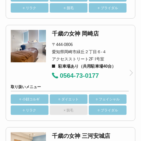
○ リラク
○ 脱毛
○ ブライダル
千歳の女神 岡崎店
〒444-0806
愛知県岡崎市緑丘２丁目６-４
アクセスストリート2F I号室
駐車場あり（共用駐車場40台）
0564-73-0177
取り扱いメニュー
○ 小顔コルギ
○ ダイエット
○ フェイシャル
○ リラク
× 脱毛
○ ブライダル
千歳の女神 三河安城店