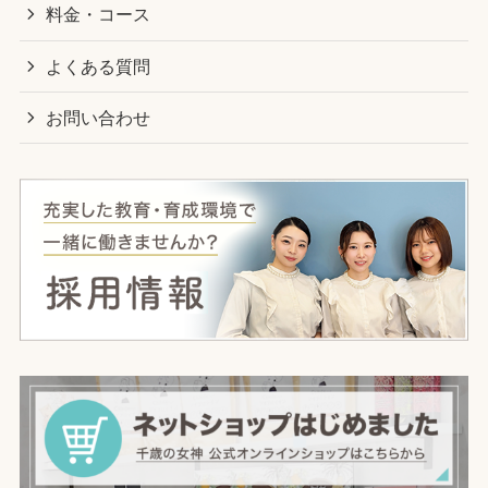
料金・コース
よくある質問
お問い合わせ