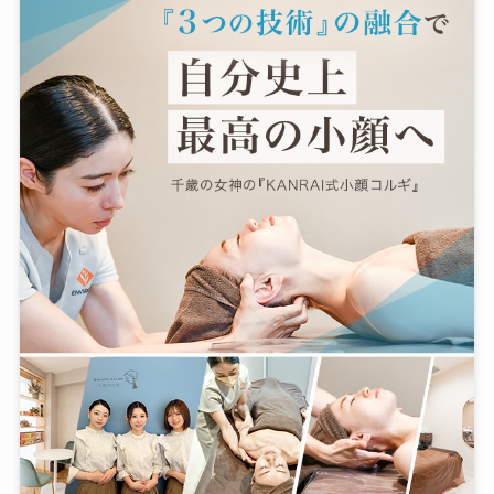
岡崎店
三河安城店
久屋大通店
刈谷店