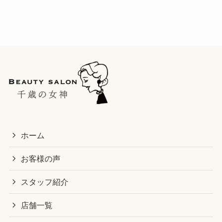
ホーム
お客様の声
スタッフ紹介
店舗一覧