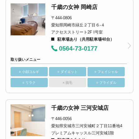
千歳の女神 岡崎店
〒444-0806
愛知県岡崎市緑丘２丁目６-４
アクセスストリート2F I号室
駐車場あり（共用駐車場40台）
0564-73-0177
取り扱いメニュー
○ 小顔コルギ
○ ダイエット
○ フェイシャル
○ リラク
× 脱毛
○ ブライダル
千歳の女神 三河安城店
〒446-0056
愛知県安城市三河安城町２丁目11番地4
プレミアムキャッスル三河安城1階