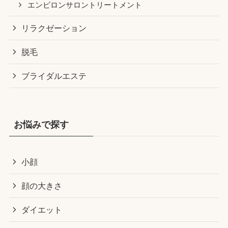
エンビロンサロントリートメント
リラクゼーション
脱毛
ブライダルエステ
お悩みで探す
小顔
顔の大きさ
ダイエット