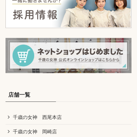
店舗一覧
千歳の女神 西尾本店
千歳の女神 岡崎店