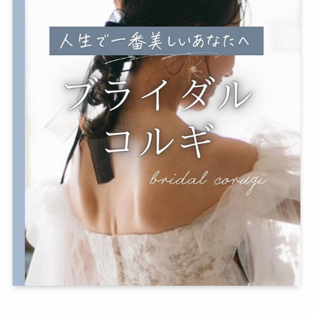
岡崎店
三河安城店
久屋大通店
刈谷店