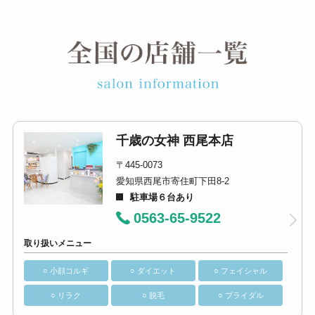
千歳の女神 西尾本店
〒445-0073
愛知県西尾市寄住町下田8-2
駐車場６台あり
0563-65-9522
取り扱いメニュー
○ 小顔コルギ
○ ダイエット
○ フェイシャル
○ リラク
○ 脱毛
○ ブライダル