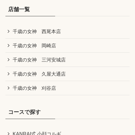
店舗一覧
千歳の女神 西尾本店
千歳の女神 岡崎店
千歳の女神 三河安城店
千歳の女神 久屋大通店
千歳の女神 刈谷店
コースで探す
KANRAI式 小顔コルギ