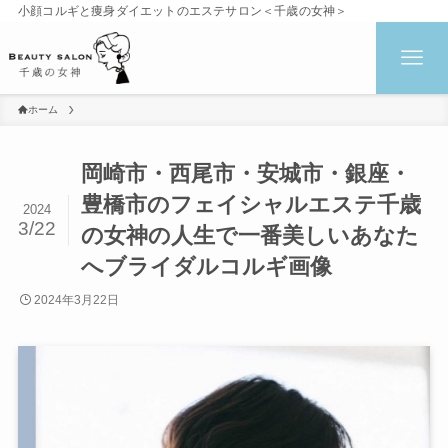
小顔コルギと痩身ダイエットのエステサロン＜千歳の女神＞
ホーム
岡崎市・西尾市・安城市・銀座・
豊橋市のフェイシャルエステ千歳
2024
3/22
の女神の人生で一番美しいあなた
へブライダルコルギ画像
2024年3月22日
店舗一覧
西尾本店