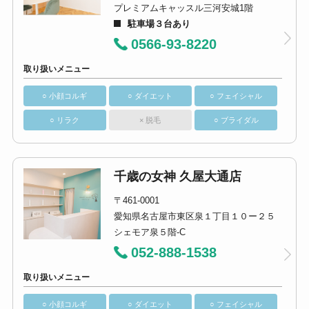
プレミアムキャッスル三河安城1階
駐車場３台あり
0566-93-8220
取り扱いメニュー
○ 小顔コルギ
○ ダイエット
○ フェイシャル
○ リラク
× 脱毛
○ ブライダル
千歳の女神 久屋大通店
〒461-0001
愛知県名古屋市東区泉１丁目１０ー２５
シェモア泉５階-C
052-888-1538
取り扱いメニュー
○ 小顔コルギ
○ ダイエット
○ フェイシャル