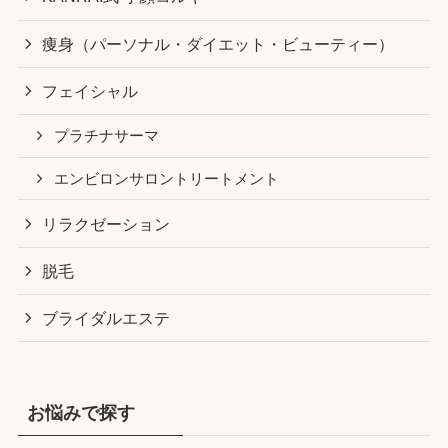
痩身（パーソナル・ダイエット・ビューティー）
フェイシャル
プラチナサーマ
エンビロンサロントリートメント
リラクゼーション
脱毛
ブライダルエステ
お悩みで探す