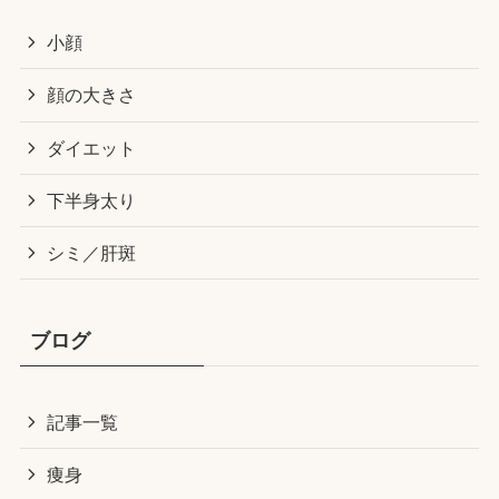
小顔
顔の大きさ
ダイエット
下半身太り
シミ／肝斑
ブログ
記事一覧
痩身