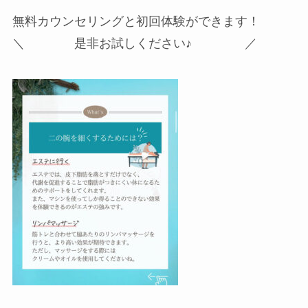
無料カウンセリングと初回体験ができます！
＼ 是非お試しください♪ ／