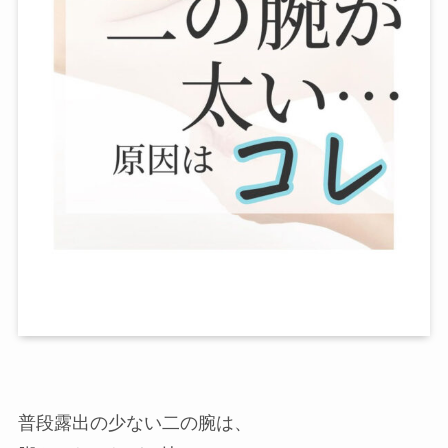
店舗一覧
西尾本店
岡崎店
三河安城店
久屋大通店
刈谷店
普段露出の少ない二の腕は、