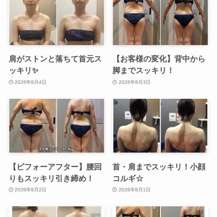
肩がストンと落ちて首元ス
【お客様の変化】背中から
ッキリ✨
脚までスッキリ！
2026年8月4日
2026年8月3日
【ビフォーアフター】腰回
首・肩までスッキリ！小顔
りもスッキリ引き締め！
コルギ☆
2026年8月2日
2026年8月1日