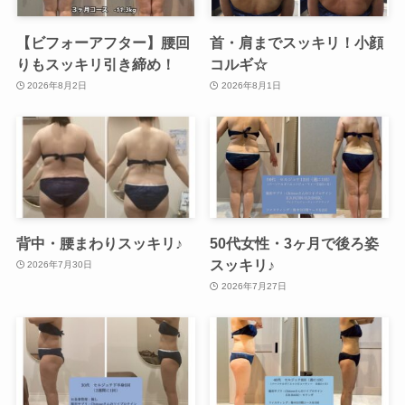
【ビフォーアフター】腰回
首・肩までスッキリ！小顔
りもスッキリ引き締め！
コルギ☆
2026年8月2日
2026年8月1日
背中・腰まわりスッキリ♪
50代女性・3ヶ月で後ろ姿
スッキリ♪
2026年7月30日
2026年7月27日