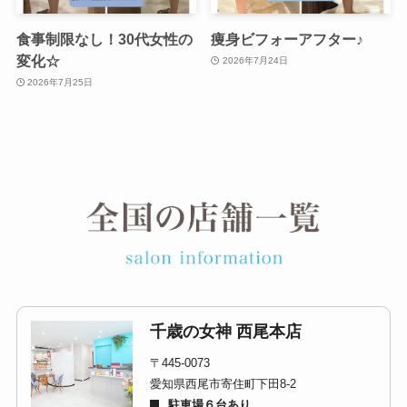
食事制限なし！30代女性の
痩身ビフォーアフター♪
変化☆
2026年7月24日
2026年7月25日
千歳の女神 西尾本店
〒445-0073
愛知県西尾市寄住町下田8-2
駐車場６台あり