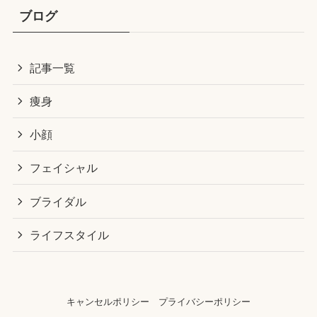
ブログ
記事一覧
痩身
小顔
フェイシャル
ブライダル
ライフスタイル
キャンセルポリシー
プライバシーポリシー