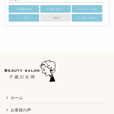
○ 小顔コルギ
○ ダイエット
○ フェイシャル
○ リラク
× 脱毛
○ ブライダル
ホーム
お客様の声