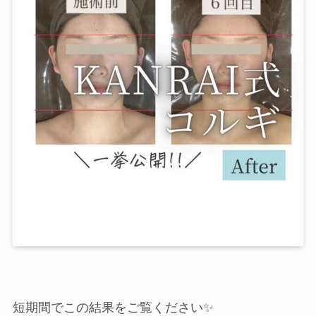
店舗一覧
西尾本店
岡崎店
三河安城店
久屋大通店
刈谷店
短期間でこの結果をご覧ください✨