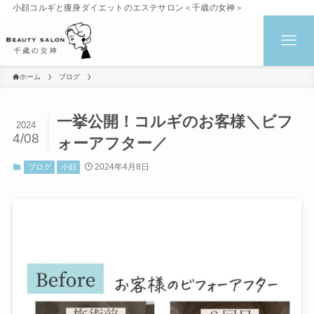
小顔コルギと痩身ダイエットのエステサロン＜千歳の女神＞
ホーム
ブログ
一挙公開！コルギのお客様＼ビフ
2024
4/08
ォーアフター／
2024年4月8日
ブログ
小顔