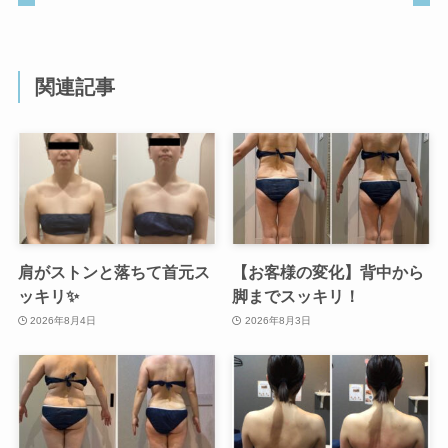
関連記事
肩がストンと落ちて首元ス
【お客様の変化】背中から
ッキリ✨
脚までスッキリ！
2026年8月4日
2026年8月3日