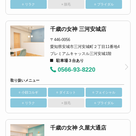
○ リラク
× 脱毛
○ ブライダル
千歳の女神 三河安城店
〒446-0056
愛知県安城市三河安城町２丁目11番地4
プレミアムキャッスル三河安城1階
駐車場３台あり
0566-93-8220
取り扱いメニュー
○ 小顔コルギ
○ ダイエット
○ フェイシャル
○ リラク
× 脱毛
○ ブライダル
千歳の女神 久屋大通店