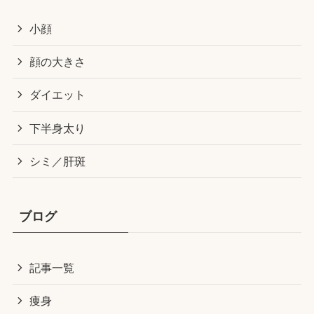
小顔
顔の大きさ
ダイエット
下半身太り
シミ／肝斑
ブログ
記事一覧
痩身