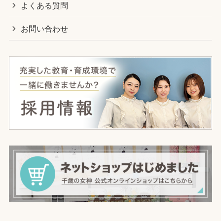
よくある質問
お問い合わせ