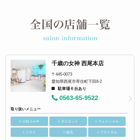
千歳の女神 西尾本店
〒445-0073
愛知県西尾市寄住町下田8-2
駐車場６台あり
0563-65-9522
取り扱いメニュー
○ 小顔コルギ
○ ダイエット
○ フェイシャル
○ リラク
○ 脱毛
○ ブライダル