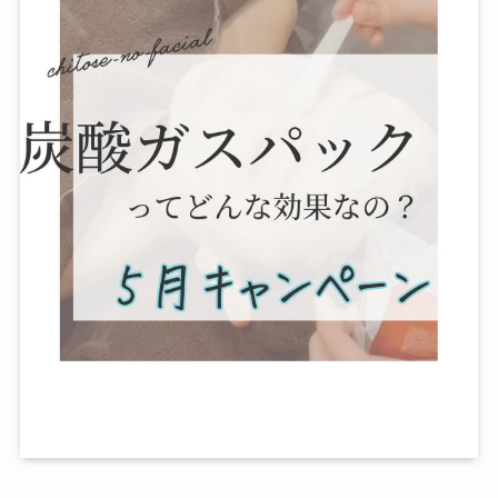
岡崎店
三河安城店
久屋大通店
刈谷店