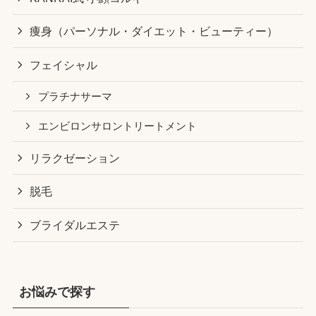
痩身（パーソナル・ダイエット・ビューティー）
フェイシャル
プラチナサーマ
エンビロンサロントリートメント
リラクゼーション
脱毛
ブライダルエステ
お悩みで探す