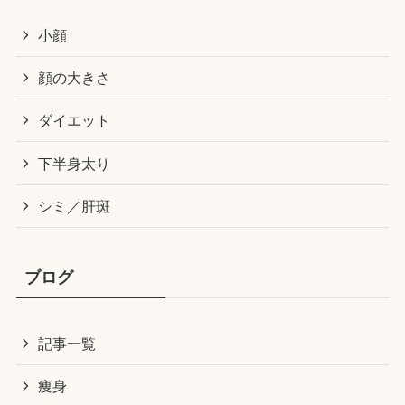
小顔
顔の大きさ
ダイエット
下半身太り
シミ／肝斑
ブログ
記事一覧
痩身