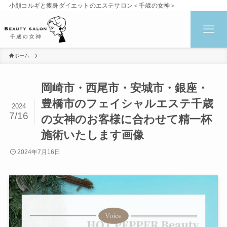
小顔コルギと痩身ダイエットのエステサロン＜千歳の女神＞
ホーム
岡崎市・西尾市・安城市・銀座・
豊橋市のフェイシャルエステ千歳
2024
7/16
の女神のお客様に合わせて精一杯
施術いたします画像
2024年7月16日
店舗一覧
西尾本店