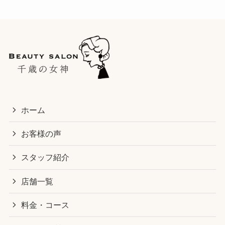
ホーム
お客様の声
スタッフ紹介
店舗一覧
料金・コース