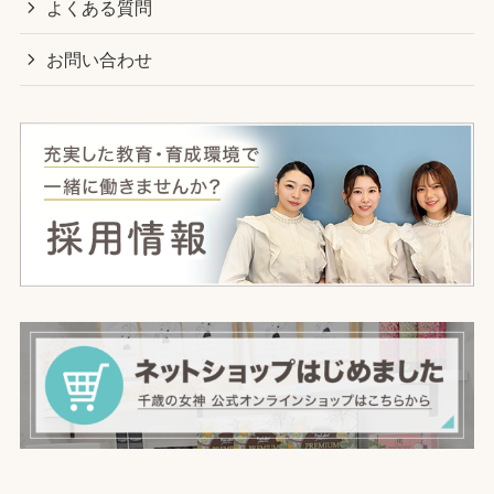
よくある質問
お問い合わせ