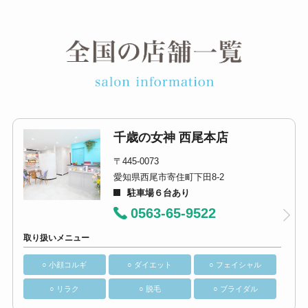
千歳の女神 西尾本店
〒445-0073
愛知県西尾市寄住町下田8-2
駐車場６台あり
0563-65-9522
取り扱いメニュー
○ 小顔コルギ
○ ダイエット
○ フェイシャル
○ リラク
○ 脱毛
○ ブライダル