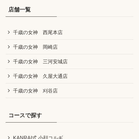
店舗一覧
千歳の女神 西尾本店
千歳の女神 岡崎店
千歳の女神 三河安城店
千歳の女神 久屋大通店
千歳の女神 刈谷店
コースで探す
KANRAI式 小顔コルギ