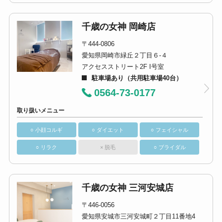
千歳の女神 岡崎店
〒444-0806
愛知県岡崎市緑丘２丁目６-４
アクセスストリート2F I号室
駐車場あり（共用駐車場40台）
0564-73-0177
取り扱いメニュー
○ 小顔コルギ
○ ダイエット
○ フェイシャル
○ リラク
× 脱毛
○ ブライダル
千歳の女神 三河安城店
〒446-0056
愛知県安城市三河安城町２丁目11番地4