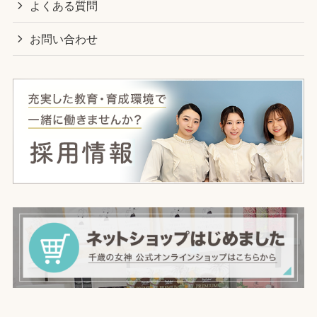
よくある質問
お問い合わせ