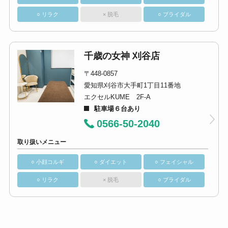
○ リラク
× 脱毛
○ ブライダル
千歳の女神 刈谷店
〒448-0857
愛知県刈谷市大手町1丁目11番地
エクセルKUME 2F-A
駐車場６台あり
0566-50-2040
取り扱いメニュー
○ 小顔コルギ
○ ダイエット
○ フェイシャル
○ リラク
× 脱毛
○ ブライダル