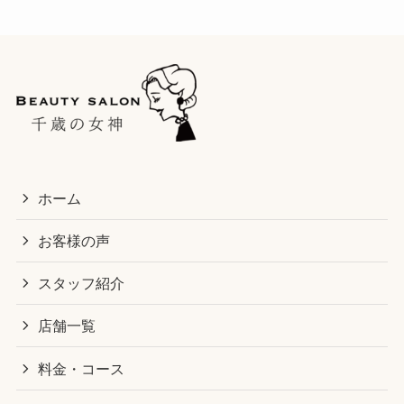
ホーム
お客様の声
スタッフ紹介
店舗一覧
料金・コース