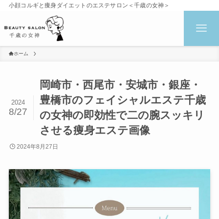
小顔コルギと痩身ダイエットのエステサロン＜千歳の女神＞
ホーム
岡崎市・西尾市・安城市・銀座・
豊橋市のフェイシャルエステ千歳
2024
8/27
の女神の即効性で二の腕スッキリ
させる痩身エステ画像
2024年8月27日
店舗一覧
西尾本店