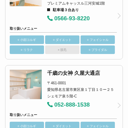
プレミアムキャッスル三河安城1階
駐車場３台あり
0566-93-8220
取り扱いメニュー
○ 小顔コルギ
○ ダイエット
○ フェイシャル
○ リラク
× 脱毛
○ ブライダル
千歳の女神 久屋大通店
〒461-0001
愛知県名古屋市東区泉１丁目１０ー２５
シェモア泉５階-C
052-888-1538
取り扱いメニュー
○ 小顔コルギ
○ ダイエット
○ フェイシャル