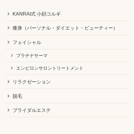
KANRAI式 小顔コルギ
痩身（パーソナル・ダイエット・ビューティー）
フェイシャル
プラチナサーマ
エンビロンサロントリートメント
リラクゼーション
脱毛
ブライダルエステ