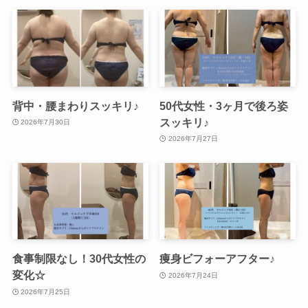
背中・腰まわりスッキリ♪
50代女性・3ヶ月で後ろ姿
スッキリ♪
2026年7月30日
2026年7月27日
食事制限なし！30代女性の
痩身ビフォーアフター♪
変化☆
2026年7月24日
2026年7月25日