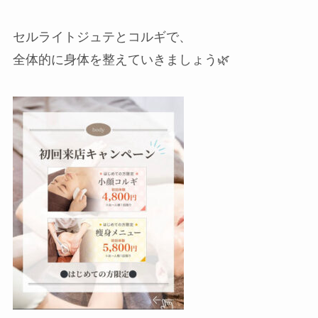
セルライトジュテとコルギで、
全体的に身体を整えていきましょう🌿