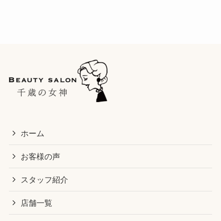
ホーム
お客様の声
スタッフ紹介
店舗一覧