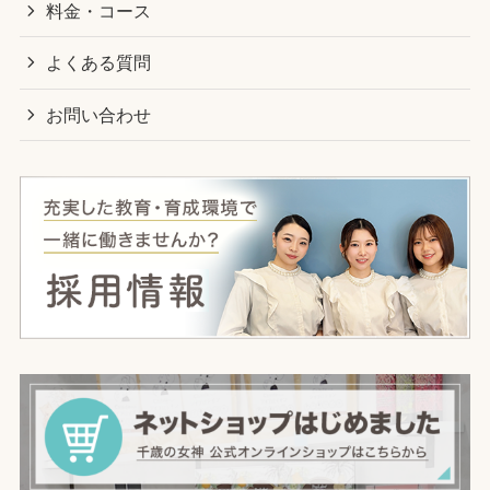
料金・コース
よくある質問
お問い合わせ