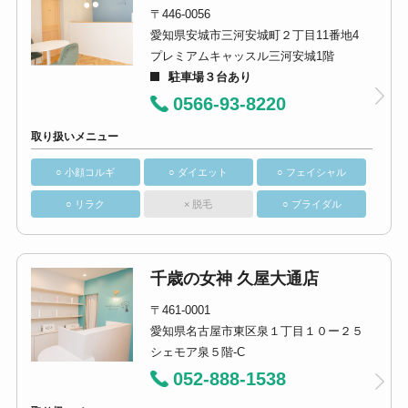
〒446-0056
愛知県安城市三河安城町２丁目11番地4
プレミアムキャッスル三河安城1階
駐車場３台あり
0566-93-8220
取り扱いメニュー
○ 小顔コルギ
○ ダイエット
○ フェイシャル
○ リラク
× 脱毛
○ ブライダル
千歳の女神 久屋大通店
〒461-0001
愛知県名古屋市東区泉１丁目１０ー２５
シェモア泉５階-C
052-888-1538