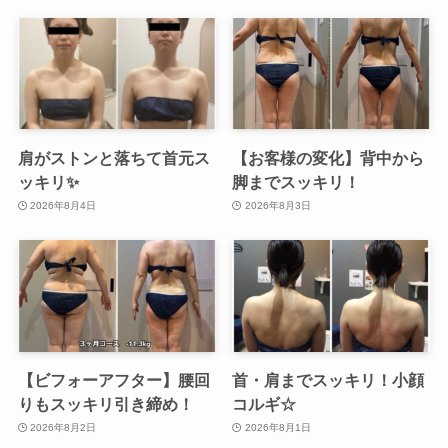
肩がストンと落ちて首元ス
【お客様の変化】背中から
ッキリ✨
脚までスッキリ！
2026年8月4日
2026年8月3日
【ビフォーアフター】腰回
首・肩までスッキリ！小顔
りもスッキリ引き締め！
コルギ☆
2026年8月2日
2026年8月1日