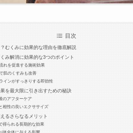
店舗一覧
目次
岡崎店
三河安城店
は？むくみに効果的な理由を徹底解説
くみ解消に効果的な3つのポイント
刈谷店
パの流れを促進する施術効果
進で肌のくすみも改善
イスラインがすっきりする即効性
効果を最大限に引き出すための秘訣
後のアフターケア
と相性の良いエクササイズ
与えるさらなるメリット
で得られる長期的な効果
が体全体に与える影響