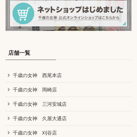
店舗一覧
千歳の女神 西尾本店
千歳の女神 岡崎店
千歳の女神 三河安城店
千歳の女神 久屋大通店
千歳の女神 刈谷店