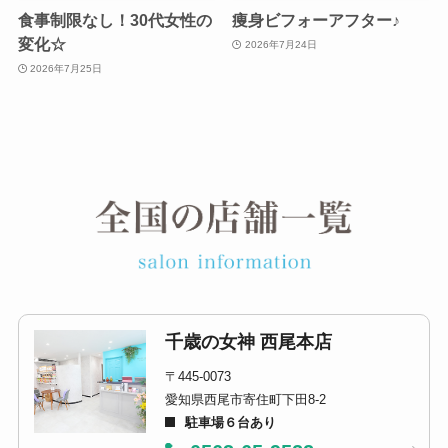
食事制限なし！30代女性の
痩身ビフォーアフター♪
変化☆
2026年7月24日
2026年7月25日
千歳の女神 西尾本店
〒445-0073
愛知県西尾市寄住町下田8-2
駐車場６台あり