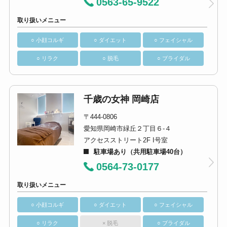
0563-65-9522
取り扱いメニュー
○ 小顔コルギ
○ ダイエット
○ フェイシャル
○ リラク
○ 脱毛
○ ブライダル
千歳の女神 岡崎店
〒444-0806
愛知県岡崎市緑丘２丁目６-４
アクセスストリート2F I号室
駐車場あり（共用駐車場40台）
0564-73-0177
取り扱いメニュー
○ 小顔コルギ
○ ダイエット
○ フェイシャル
○ リラク
× 脱毛
○ ブライダル