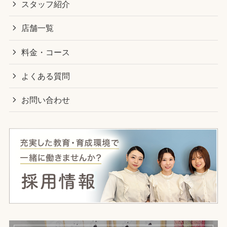
スタッフ紹介
店舗一覧
料金・コース
よくある質問
お問い合わせ