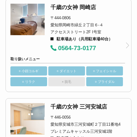
千歳の女神 岡崎店
〒444-0806
愛知県岡崎市緑丘２丁目６-４
アクセスストリート2F I号室
駐車場あり（共用駐車場40台）
0564-73-0177
取り扱いメニュー
○ 小顔コルギ
○ ダイエット
○ フェイシャル
○ リラク
× 脱毛
○ ブライダル
千歳の女神 三河安城店
〒446-0056
愛知県安城市三河安城町２丁目11番地4
プレミアムキャッスル三河安城1階