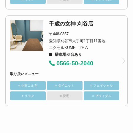
千歳の女神 刈谷店
〒448-0857
愛知県刈谷市大手町1丁目11番地
エクセルKUME 2F-A
駐車場６台あり
0566-50-2040
取り扱いメニュー
○ 小顔コルギ
○ ダイエット
○ フェイシャル
○ リラク
× 脱毛
○ ブライダル