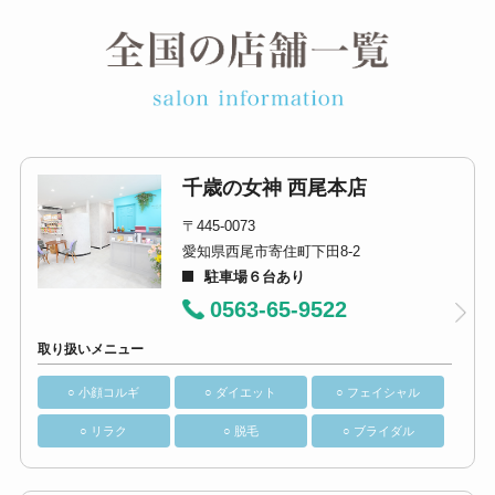
千歳の女神 西尾本店
〒445-0073
愛知県西尾市寄住町下田8-2
駐車場６台あり
0563-65-9522
取り扱いメニュー
○ 小顔コルギ
○ ダイエット
○ フェイシャル
○ リラク
○ 脱毛
○ ブライダル