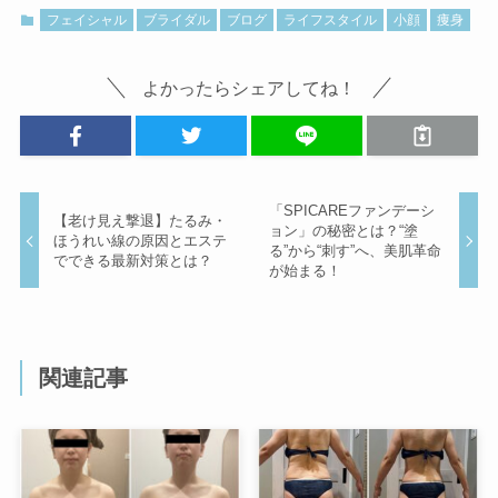
フェイシャル
ブライダル
ブログ
ライフスタイル
小顔
痩身
よかったらシェアしてね！
「SPICAREファンデーシ
【老け見え撃退】たるみ・
ョン」の秘密とは？“塗
ほうれい線の原因とエステ
る”から“刺す”へ、美肌革命
でできる最新対策とは？
が始まる！
関連記事