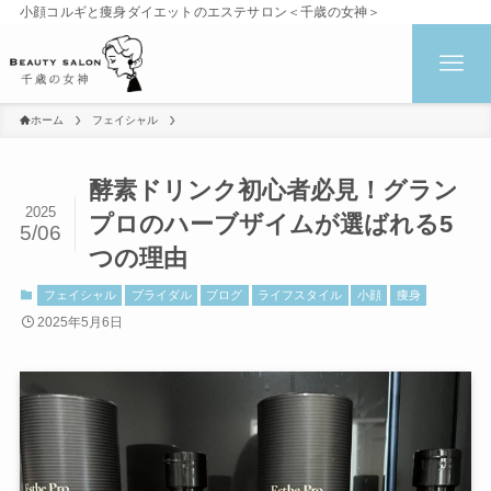
小顔コルギと痩身ダイエットのエステサロン＜千歳の女神＞
ホーム
フェイシャル
酵素ドリンク初心者必見！グラン
2025
プロのハーブザイムが選ばれる5
5/06
つの理由
フェイシャル
ブライダル
ブログ
ライフスタイル
小顔
痩身
2025年5月6日