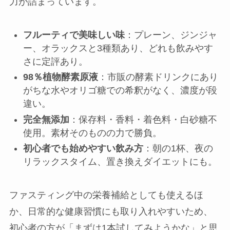
力が詰まっています。
フルーティで美味しい味
：プレーン、ジンジャ
ー、オラックスと3種類あり、どれも飲みやす
さに定評あり。
98％植物酵素原液
：市販の酵素ドリンクにあり
がちな水やオリゴ糖での希釈がなく、濃度が段
違い。
完全無添加
：保存料・香料・着色料・白砂糖不
使用。素材そのものの力で勝負。
初心者でも始めやすい飲み方
：朝の1杯、夜の
リラックスタイム、置き換えダイエットにも。
ファスティング中の栄養補給としても使えるほ
か、日常的な健康習慣にも取り入れやすいため、
初心者の方が「まずは1本試してみようかな」と思