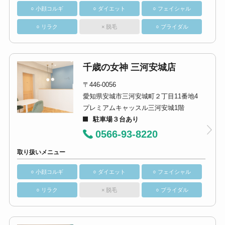
○ 小顔コルギ
○ ダイエット
○ フェイシャル
○ リラク
× 脱毛
○ ブライダル
千歳の女神 三河安城店
〒446-0056
愛知県安城市三河安城町２丁目11番地4
プレミアムキャッスル三河安城1階
駐車場３台あり
0566-93-8220
取り扱いメニュー
○ 小顔コルギ
○ ダイエット
○ フェイシャル
○ リラク
× 脱毛
○ ブライダル