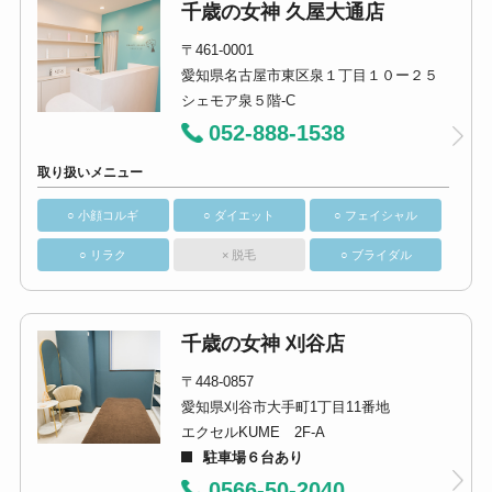
千歳の女神 久屋大通店
〒461-0001
愛知県名古屋市東区泉１丁目１０ー２５
シェモア泉５階-C
052-888-1538
取り扱いメニュー
○ 小顔コルギ
○ ダイエット
○ フェイシャル
○ リラク
× 脱毛
○ ブライダル
千歳の女神 刈谷店
〒448-0857
愛知県刈谷市大手町1丁目11番地
エクセルKUME 2F-A
駐車場６台あり
0566-50-2040