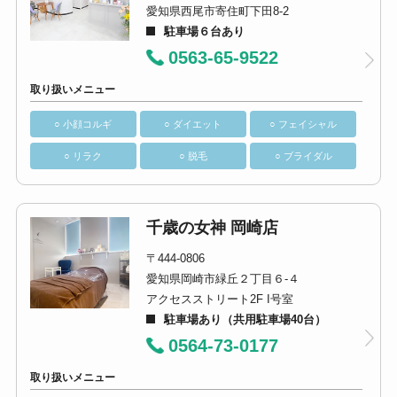
愛知県西尾市寄住町下田8-2
駐車場６台あり
0563-65-9522
取り扱いメニュー
○ 小顔コルギ
○ ダイエット
○ フェイシャル
○ リラク
○ 脱毛
○ ブライダル
千歳の女神 岡崎店
〒444-0806
愛知県岡崎市緑丘２丁目６-４
アクセスストリート2F I号室
駐車場あり（共用駐車場40台）
0564-73-0177
取り扱いメニュー