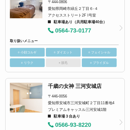
〒444-0806
愛知県岡崎市緑丘２丁目６-４
アクセスストリート2F I号室
駐車場あり（共用駐車場40台）
0564-73-0177
取り扱いメニュー
○ 小顔コルギ
○ ダイエット
○ フェイシャル
○ リラク
× 脱毛
○ ブライダル
千歳の女神 三河安城店
〒446-0056
愛知県安城市三河安城町２丁目11番地4
プレミアムキャッスル三河安城1階
駐車場３台あり
0566-93-8220