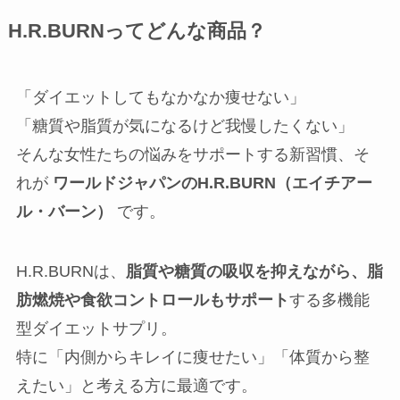
岡崎店
H.R.BURNってどんな商品？
三河安城店
「ダイエットしてもなかなか痩せない」
「糖質や脂質が気になるけど我慢したくない」
久屋大通店
そんな女性たちの悩みをサポートする新習慣、そ
れが
ワールドジャパンのH.R.BURN（エイチアー
刈谷店
ル・バーン）
です。
H.R.BURNは、
脂質や糖質の吸収を抑えながら、脂
肪燃焼や食欲コントロールもサポート
する多機能
型ダイエットサプリ。
特に「内側からキレイに痩せたい」「体質から整
えたい」と考える方に最適です。