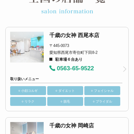
千歳の女神 西尾本店
〒445-0073
愛知県西尾市寄住町下田8-2
駐車場６台あり
0563-65-9522
取り扱いメニュー
○ 小顔コルギ
○ ダイエット
○ フェイシャル
○ リラク
○ 脱毛
○ ブライダル
千歳の女神 岡崎店