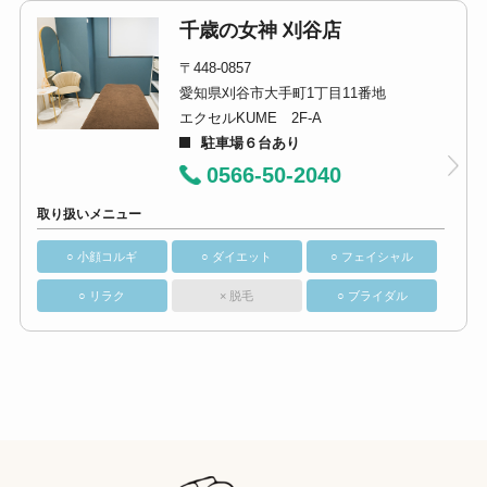
千歳の女神 刈谷店
〒448-0857
愛知県刈谷市大手町1丁目11番地
エクセルKUME 2F-A
駐車場６台あり
0566-50-2040
取り扱いメニュー
○ 小顔コルギ
○ ダイエット
○ フェイシャル
○ リラク
× 脱毛
○ ブライダル