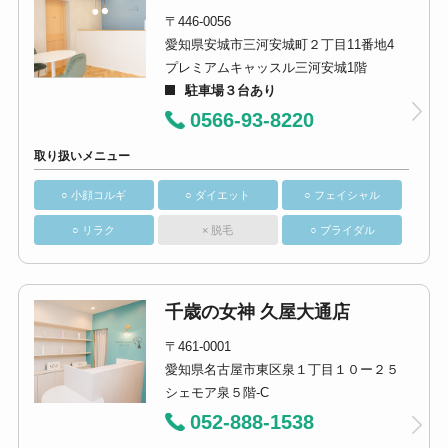
〒446-0056
愛知県安城市三河安城町２丁目11番地4
プレミアムキャッスル三河安城1階
駐車場３台あり
0566-93-8220
取り扱いメニュー
○ 小顔コルギ
○ ダイエット
○ フェイシャル
○ リラク
× 脱毛
○ ブライダル
千歳の女神 久屋大通店
〒461-0001
愛知県名古屋市東区泉１丁目１０ー２５
シェモア泉５階-C
052-888-1538