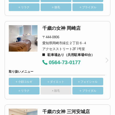
○ リラク
○ 脱毛
○ ブライダル
千歳の女神 岡崎店
〒444-0806
愛知県岡崎市緑丘２丁目６-４
アクセスストリート2F I号室
駐車場あり（共用駐車場40台）
0564-73-0177
取り扱いメニュー
○ 小顔コルギ
○ ダイエット
○ フェイシャル
○ リラク
× 脱毛
○ ブライダル
千歳の女神 三河安城店