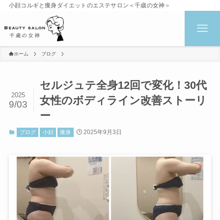
小顔コルギと痩身ダイエットのエステサロン＜千歳の女神＞
ホーム
ブログ
セルジュテ全身12回で変化！30代
2025
女性のボディライン改善ストーリ
9/03
ー
2025年9月3日
ブログ
小顔
痩身