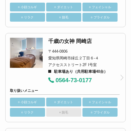
○ 小顔コルギ
○ ダイエット
○ フェイシャル
○ リラク
○ 脱毛
○ ブライダル
千歳の女神 岡崎店
〒444-0806
愛知県岡崎市緑丘２丁目６-４
アクセスストリート2F I号室
駐車場あり（共用駐車場40台）
0564-73-0177
取り扱いメニュー
○ 小顔コルギ
○ ダイエット
○ フェイシャル
○ リラク
× 脱毛
○ ブライダル