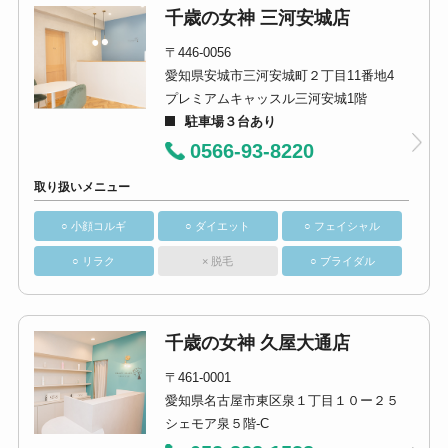
千歳の女神 三河安城店
〒446-0056
愛知県安城市三河安城町２丁目11番地4
プレミアムキャッスル三河安城1階
駐車場３台あり
0566-93-8220
取り扱いメニュー
○ 小顔コルギ
○ ダイエット
○ フェイシャル
○ リラク
× 脱毛
○ ブライダル
千歳の女神 久屋大通店
〒461-0001
愛知県名古屋市東区泉１丁目１０ー２５
シェモア泉５階-C