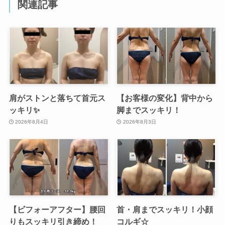
関連記事
肩がストンと落ちて首元ス
【お客様の変化】背中から
ッキリ✨
脚までスッキリ！
2026年8月4日
2026年8月3日
【ビフォーアフター】腰回
首・肩までスッキリ！小顔
りもスッキリ引き締め！
コルギ☆