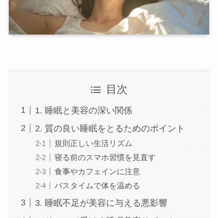
目次
1. 睡眠と美容の深い関係
2. 質の良い睡眠をとるためのポイント
店舗一覧
規則正しい生活リズム
寝る前のスマホ習慣を見直す
食事やカフェインに注意
西尾本店
バスタイムで体を温める
3. 睡眠不足が美容に与える悪影響
岡崎店