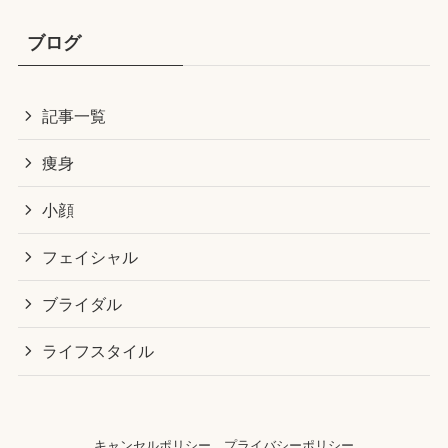
ブログ
記事一覧
痩身
小顔
フェイシャル
ブライダル
ライフスタイル
キャンセルポリシー
プライバシーポリシー