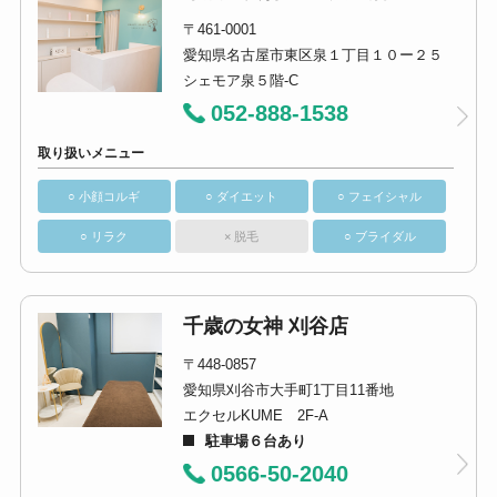
〒461-0001
愛知県名古屋市東区泉１丁目１０ー２５
シェモア泉５階-C
052-888-1538
取り扱いメニュー
○ 小顔コルギ
○ ダイエット
○ フェイシャル
○ リラク
× 脱毛
○ ブライダル
千歳の女神 刈谷店
〒448-0857
愛知県刈谷市大手町1丁目11番地
エクセルKUME 2F-A
駐車場６台あり
0566-50-2040