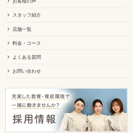
お客様の声
スタッフ紹介
店舗一覧
料金・コース
よくある質問
お問い合わせ