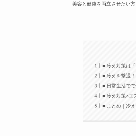
美容と健康を両立させたい方
■ 冷え対策は
■ 冷えを撃退
■ 日常生活で
■ 冷え対策×
■ まとめ｜冷