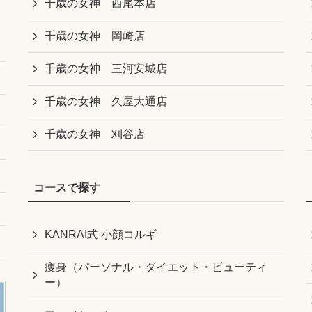
千歳の女神 西尾本店
千歳の女神 岡崎店
千歳の女神 三河安城店
千歳の女神 久屋大通店
千歳の女神 刈谷店
コースで探す
KANRAI式 小顔コルギ
痩身（パーソナル・ダイエット・ビューティ
ー）