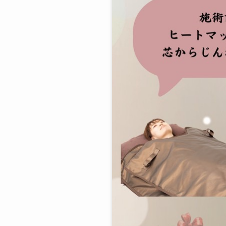
西尾本店
久屋大通店