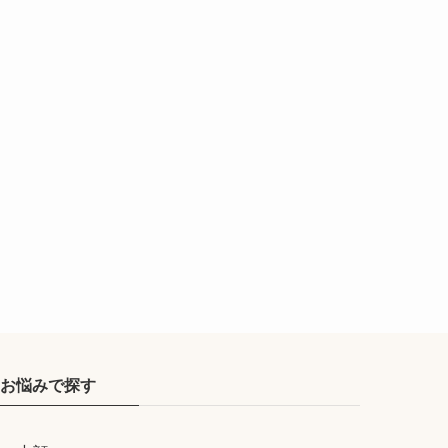
お悩みで探す