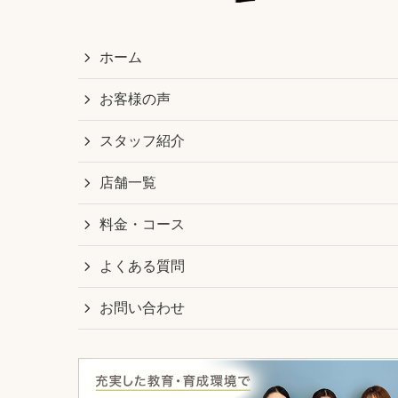
ホーム
お客様の声
スタッフ紹介
店舗一覧
料金・コース
よくある質問
お問い合わせ