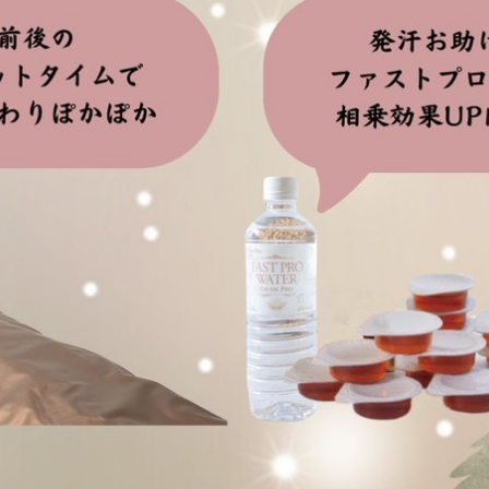
岡崎店
三河安城店
刈谷店