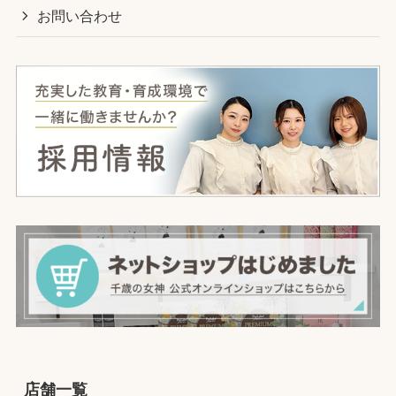
お問い合わせ
店舗一覧