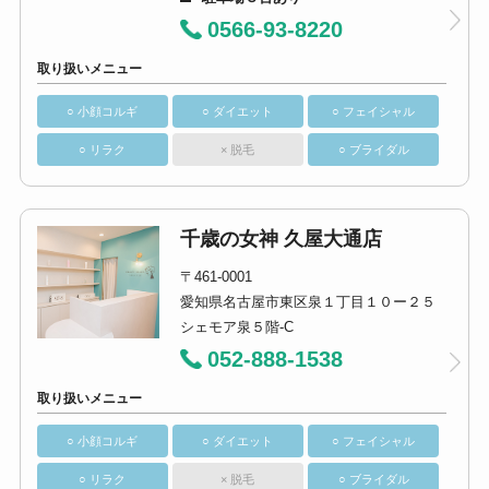
0566-93-8220
取り扱いメニュー
○ 小顔コルギ
○ ダイエット
○ フェイシャル
○ リラク
× 脱毛
○ ブライダル
千歳の女神 久屋大通店
〒461-0001
愛知県名古屋市東区泉１丁目１０ー２５
シェモア泉５階-C
052-888-1538
取り扱いメニュー
○ 小顔コルギ
○ ダイエット
○ フェイシャル
○ リラク
× 脱毛
○ ブライダル