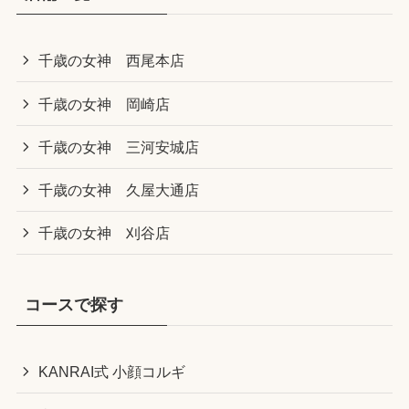
千歳の女神 西尾本店
千歳の女神 岡崎店
千歳の女神 三河安城店
千歳の女神 久屋大通店
千歳の女神 刈谷店
コースで探す
KANRAI式 小顔コルギ