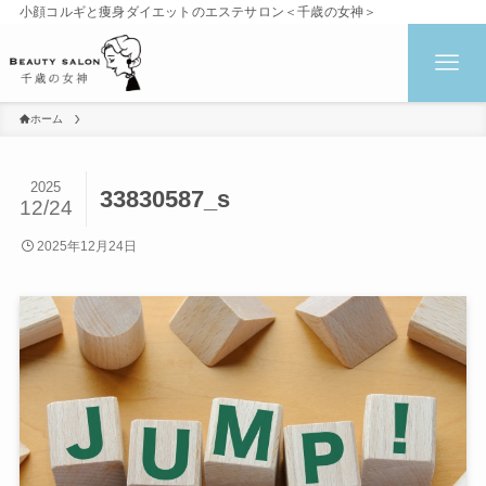
小顔コルギと痩身ダイエットのエステサロン＜千歳の女神＞
ホーム
2025
33830587_s
12/24
2025年12月24日
店舗一覧
西尾本店