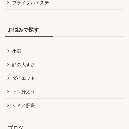
ブライダルエステ
お悩みで探す
小顔
顔の大きさ
ダイエット
下半身太り
シミ／肝斑
ブログ