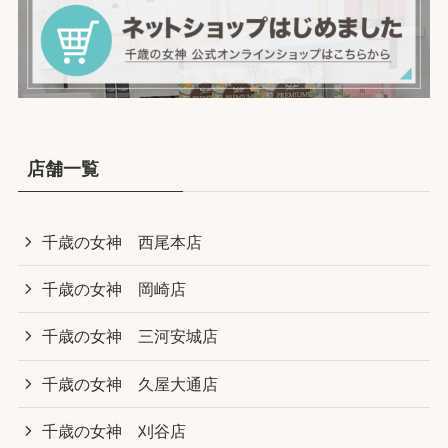
店舗一覧
千歳の女神 西尾本店
千歳の女神 岡崎店
千歳の女神 三河安城店
千歳の女神 久屋大通店
千歳の女神 刈谷店