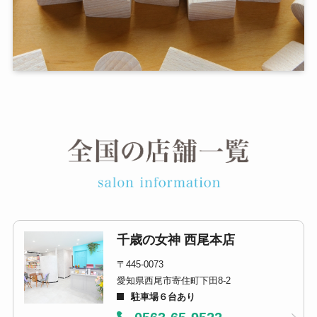
岡崎店
三河安城店
久屋大通店
刈谷店
千歳の女神 西尾本店
〒445-0073
愛知県西尾市寄住町下田8-2
駐車場６台あり