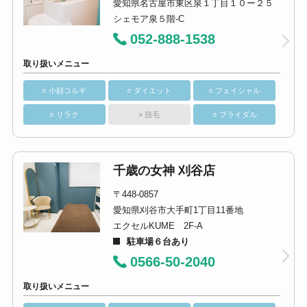
愛知県名古屋市東区泉１丁目１０ー２５
シェモア泉５階-C
052-888-1538
取り扱いメニュー
○ 小顔コルギ
○ ダイエット
○ フェイシャル
○ リラク
× 脱毛
○ ブライダル
千歳の女神 刈谷店
〒448-0857
愛知県刈谷市大手町1丁目11番地
エクセルKUME 2F-A
駐車場６台あり
0566-50-2040
取り扱いメニュー