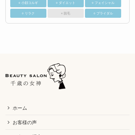
○ 小顔コルギ
○ ダイエット
○ フェイシャル
○ リラク
× 脱毛
○ ブライダル
ホーム
お客様の声