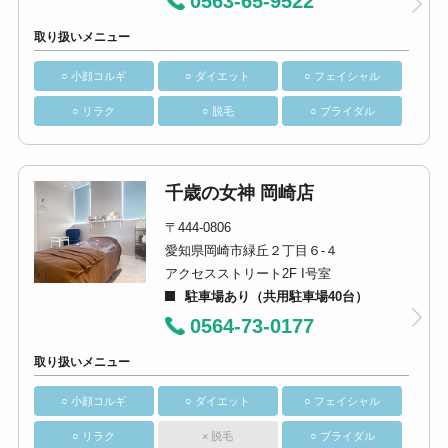
0563-65-9522
取り扱いメニュー
○ 小顔コルギ
○ ダイエット
○ フェイシャル
○ リラク
○ 脱毛
○ ブライダル
千歳の女神 岡崎店
〒444-0806
愛知県岡崎市緑丘２丁目６-４
アクセスストリート2F I号室
駐車場あり（共用駐車場40台）
0564-73-0177
取り扱いメニュー
○ 小顔コルギ
○ ダイエット
○ フェイシャル
○ リラク
× 脱毛
○ ブライダル