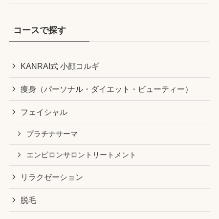
コースで探す
KANRAI式 小顔コルギ
痩身（パーソナル・ダイエット・ビューティー）
フェイシャル
プラチナサーマ
エンビロンサロントリートメント
リラクゼーション
脱毛