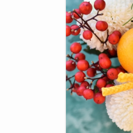
西尾本店
久屋大通店