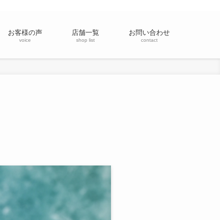
お客様の声
店舗一覧
お問い合わせ
voice
shop list
contact