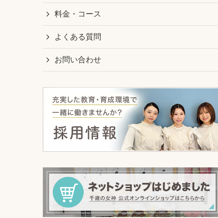
料金・コース
よくある質問
お問い合わせ