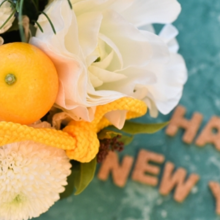
店舗一覧
岡崎店
三河安城店
刈谷店