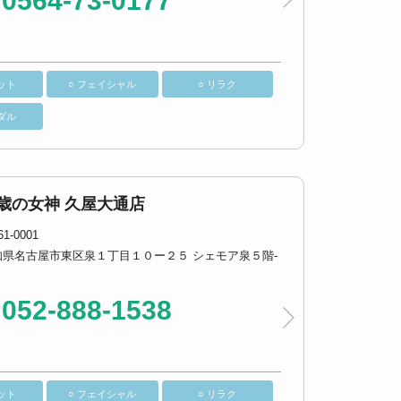
0564-73-0177
ット
○ フェイシャル
○ リラク
ダル
歳の女神 久屋大通店
1-0001
知県名古屋市東区泉１丁目１０ー２５ シェモア泉５階-
052-888-1538
ット
○ フェイシャル
○ リラク