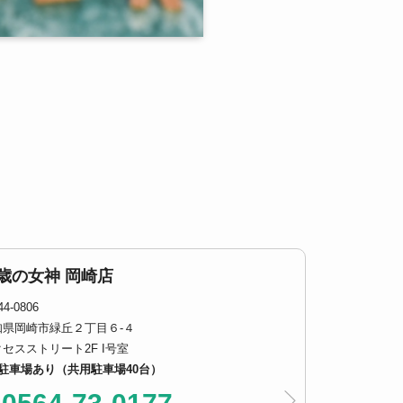
歳の女神 岡崎店
4-0806
知県岡崎市緑丘２丁目６-４
セスストリート2F I号室
駐車場あり（共用駐車場40台）