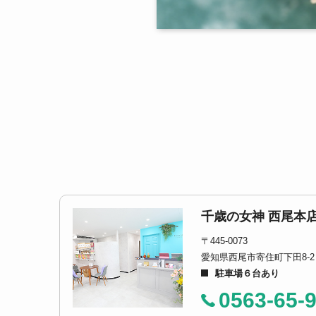
千歳の女神 西尾本
〒445-0073
愛知県西尾市寄住町下田8-2
駐車場６台あり
0563-65-