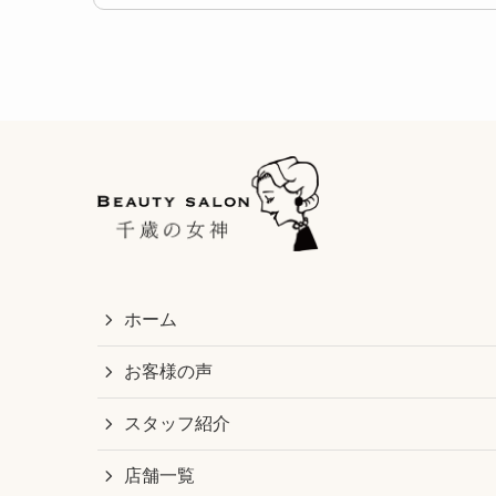
ホーム
お客様の声
スタッフ紹介
店舗一覧