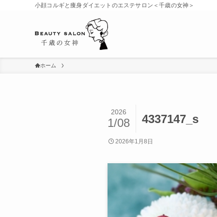
小顔コルギと痩身ダイエットのエステサロン＜千歳の女神＞
ホーム
2026
4337147_s
1/08
2026年1月8日