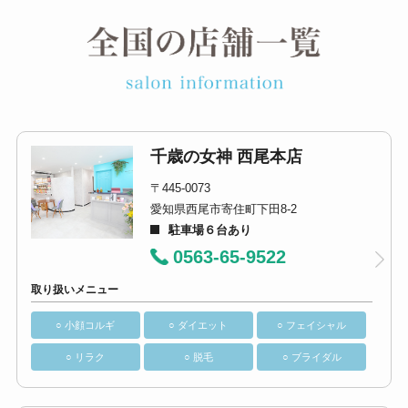
千歳の女神 西尾本店
〒445-0073
愛知県西尾市寄住町下田8-2
駐車場６台あり
0563-65-9522
取り扱いメニュー
○ 小顔コルギ
○ ダイエット
○ フェイシャル
○ リラク
○ 脱毛
○ ブライダル