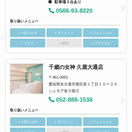
駐車場３台あり
0566-93-8220
取り扱いメニュー
○ 小顔コルギ
○ ダイエット
○ フェイシャル
○ リラク
× 脱毛
○ ブライダル
千歳の女神 久屋大通店
〒461-0001
愛知県名古屋市東区泉１丁目１０ー２５
シェモア泉５階-C
052-888-1538
取り扱いメニュー
○ 小顔コルギ
○ ダイエット
○ フェイシャル