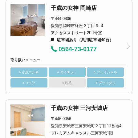
千歳の女神 岡崎店
〒444-0806
愛知県岡崎市緑丘２丁目６-４
アクセスストリート2F I号室
駐車場あり（共用駐車場40台）
0564-73-0177
取り扱いメニュー
○ 小顔コルギ
○ ダイエット
○ フェイシャル
○ リラク
× 脱毛
○ ブライダル
千歳の女神 三河安城店
〒446-0056
愛知県安城市三河安城町２丁目11番地4
プレミアムキャッスル三河安城1階