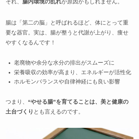
それ、
腸内環境の乱れ
が原因かもしれません。
三河安城店
腸は「第二の脳」と呼ばれるほど、体にとって重
久屋大通店
要な器官。実は、腸が整うと代謝が上がり、痩せ
やすくなるんです！
刈谷店
老廃物や余分な水分の排出がスムーズに
栄養吸収の効率が高まり、エネルギーが活性化
ホルモンバランスや自律神経にも良い影響
つまり、
“やせる腸”を育てることは、美と健康の
土台づくり
とも言えるのです。