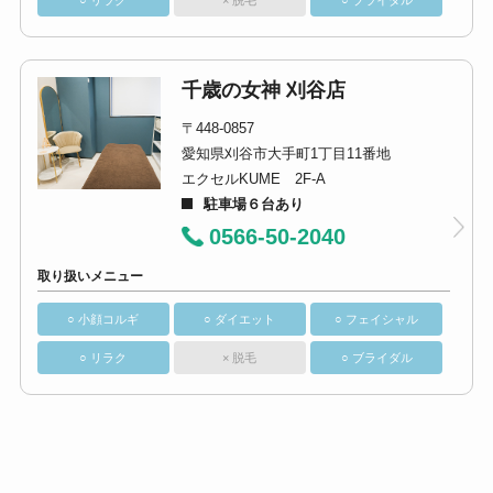
○ リラク
× 脱毛
○ ブライダル
千歳の女神 刈谷店
〒448-0857
愛知県刈谷市大手町1丁目11番地
エクセルKUME 2F-A
駐車場６台あり
0566-50-2040
取り扱いメニュー
○ 小顔コルギ
○ ダイエット
○ フェイシャル
○ リラク
× 脱毛
○ ブライダル