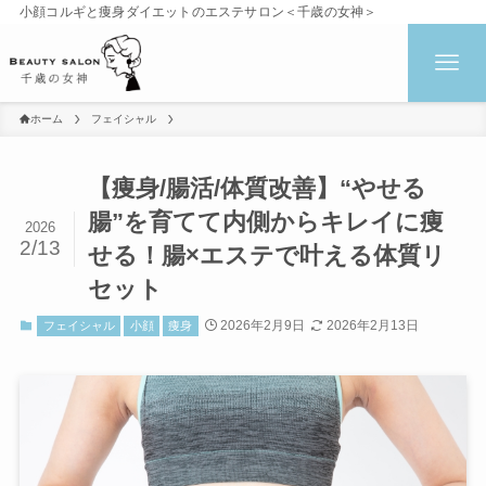
小顔コルギと痩身ダイエットのエステサロン＜千歳の女神＞
ホーム
フェイシャル
【痩身/腸活/体質改善】“やせる
腸”を育てて内側からキレイに痩
2026
2/13
せる！腸×エステで叶える体質リ
セット
2026年2月9日
2026年2月13日
フェイシャル
小顔
痩身