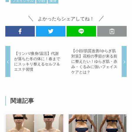
フェイシャル
小顔
痩身
よかったらシェアしてね！
【小顔/肌質改善/ゆらぎ肌
【リンパ/痩身/温活】代謝
対策】花粉の季節が来る前
が落ちた冬の体に！春まで
に整えたい！ゆらぎ肌・赤
にスッキリ整えるセルフ＆
み・くるみに強いフェイス
エステ習慣
ケアとは？
関連記事