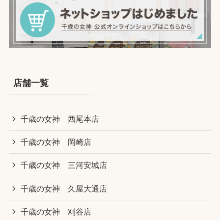
店舗一覧
千歳の女神 西尾本店
千歳の女神 岡崎店
千歳の女神 三河安城店
千歳の女神 久屋大通店
千歳の女神 刈谷店