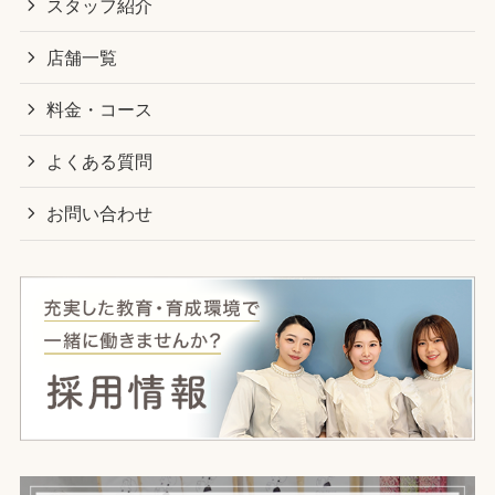
スタッフ紹介
店舗一覧
料金・コース
よくある質問
お問い合わせ