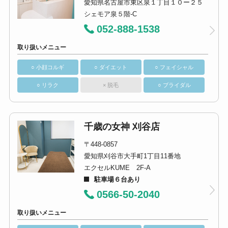
愛知県名古屋市東区泉１丁目１０ー２５
シェモア泉５階-C
052-888-1538
取り扱いメニュー
○ 小顔コルギ
○ ダイエット
○ フェイシャル
○ リラク
× 脱毛
○ ブライダル
千歳の女神 刈谷店
〒448-0857
愛知県刈谷市大手町1丁目11番地
エクセルKUME 2F-A
駐車場６台あり
0566-50-2040
取り扱いメニュー