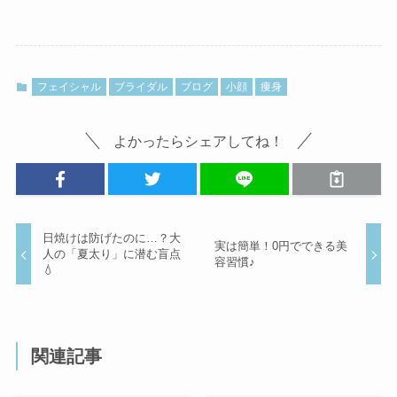
フェイシャル
ブライダル
ブログ
小顔
痩身
よかったらシェアしてね！
日焼けは防げたのに…？大
実は簡単！0円でできる美
人の「夏太り」に潜む盲点
容習慣♪
💧
関連記事