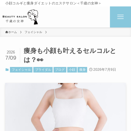
小顔コルギと痩身ダイエットのエステサロン＜千歳の女神＞
ホーム
フェイシャル
痩身も小顔も叶えるセルコルと
2026
7/09
は？👀
2026年7月9日
フェイシャル
ブライダル
ブログ
小顔
痩身