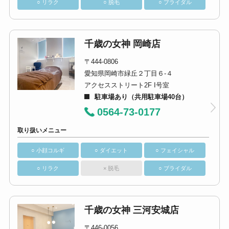
○ リラク
○ 脱毛
○ ブライダル
千歳の女神 岡崎店
〒444-0806
愛知県岡崎市緑丘２丁目６-４
アクセスストリート2F I号室
駐車場あり（共用駐車場40台）
0564-73-0177
取り扱いメニュー
○ 小顔コルギ
○ ダイエット
○ フェイシャル
○ リラク
× 脱毛
○ ブライダル
千歳の女神 三河安城店
〒446-0056