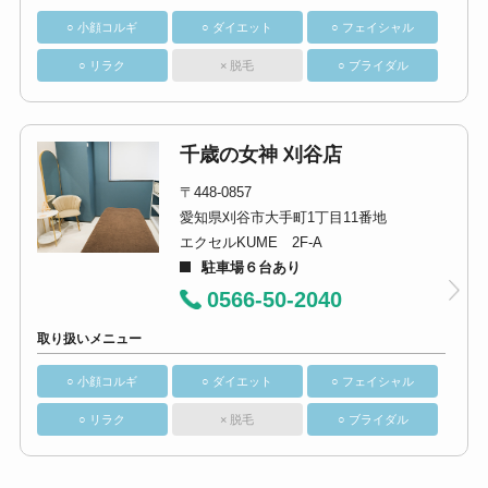
○ 小顔コルギ
○ ダイエット
○ フェイシャル
○ リラク
× 脱毛
○ ブライダル
千歳の女神 刈谷店
〒448-0857
愛知県刈谷市大手町1丁目11番地
エクセルKUME 2F-A
駐車場６台あり
0566-50-2040
取り扱いメニュー
○ 小顔コルギ
○ ダイエット
○ フェイシャル
○ リラク
× 脱毛
○ ブライダル