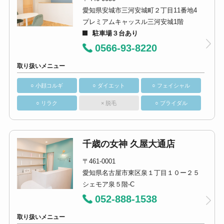
愛知県安城市三河安城町２丁目11番地4
プレミアムキャッスル三河安城1階
駐車場３台あり
0566-93-8220
取り扱いメニュー
○ 小顔コルギ
○ ダイエット
○ フェイシャル
○ リラク
× 脱毛
○ ブライダル
千歳の女神 久屋大通店
〒461-0001
愛知県名古屋市東区泉１丁目１０ー２５
シェモア泉５階-C
052-888-1538
取り扱いメニュー