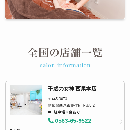
岡崎店
三河安城店
久屋大通店
刈谷店
千歳の女神 西尾本店
〒445-0073
愛知県西尾市寄住町下田8-2
駐車場６台あり
0563-65-9522