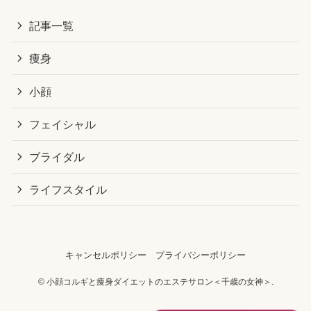
記事一覧
痩身
小顔
フェイシャル
ブライダル
ライフスタイル
キャンセルポリシー
プライバシーポリシー
©
小顔コルギと痩身ダイエットのエステサロン＜千歳の女神＞.