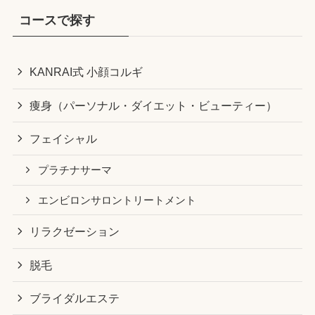
コースで探す
KANRAI式 小顔コルギ
痩身（パーソナル・ダイエット・ビューティー）
フェイシャル
プラチナサーマ
エンビロンサロントリートメント
リラクゼーション
脱毛
ブライダルエステ