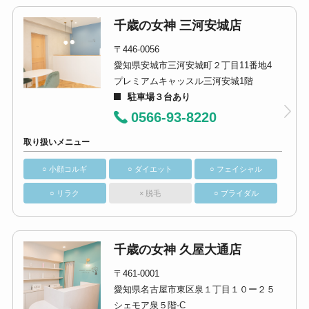
千歳の女神 三河安城店
〒446-0056
愛知県安城市三河安城町２丁目11番地4
プレミアムキャッスル三河安城1階
駐車場３台あり
0566-93-8220
取り扱いメニュー
○ 小顔コルギ
○ ダイエット
○ フェイシャル
○ リラク
× 脱毛
○ ブライダル
千歳の女神 久屋大通店
〒461-0001
愛知県名古屋市東区泉１丁目１０ー２５
シェモア泉５階-C