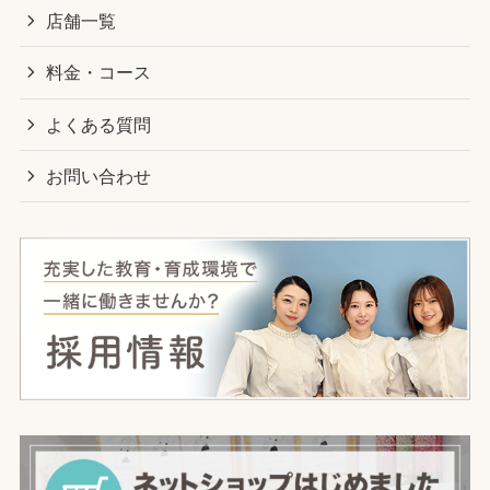
店舗一覧
料金・コース
よくある質問
お問い合わせ