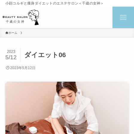
小顔コルギと痩身ダイエットのエステサロン＜千歳の女神＞
ホーム
2023
ダイエット06
5/12
2023年5月12日
店舗一覧
西尾本店