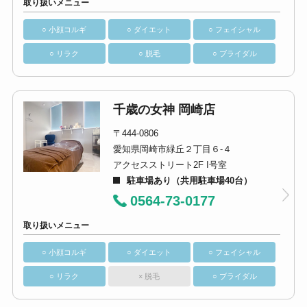
取り扱いメニュー
○ 小顔コルギ
○ ダイエット
○ フェイシャル
○ リラク
○ 脱毛
○ ブライダル
千歳の女神 岡崎店
〒444-0806
愛知県岡崎市緑丘２丁目６-４
アクセスストリート2F I号室
駐車場あり（共用駐車場40台）
0564-73-0177
取り扱いメニュー
○ 小顔コルギ
○ ダイエット
○ フェイシャル
○ リラク
× 脱毛
○ ブライダル