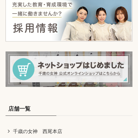
店舗一覧
千歳の女神 西尾本店