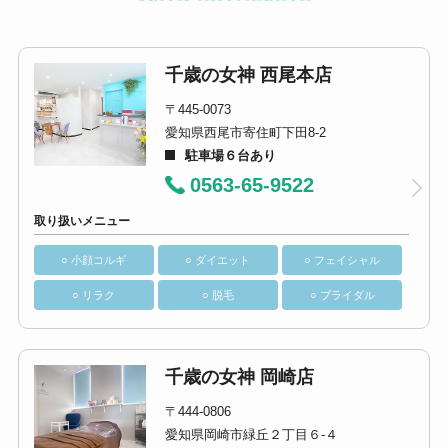
千歳の女神 西尾本店
〒445-0073
愛知県西尾市寄住町下田8-2
駐車場６台あり
0563-65-9522
取り扱いメニュー
○ 小顔コルギ
○ ダイエット
○ フェイシャル
○ リラク
○ 脱毛
○ ブライダル
千歳の女神 岡崎店
〒444-0806
愛知県岡崎市緑丘２丁目６-４