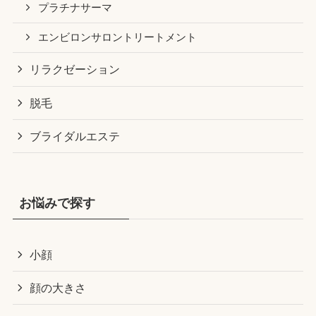
プラチナサーマ
エンビロンサロントリートメント
リラクゼーション
脱毛
ブライダルエステ
お悩みで探す
小顔
顔の大きさ