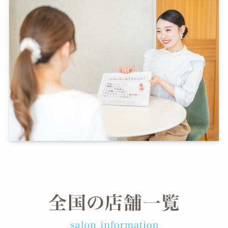
岡崎店
三河安城店
久屋大通店
刈谷店