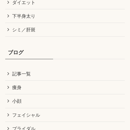
ダイエット
下半身太り
シミ／肝斑
ブログ
記事一覧
痩身
小顔
フェイシャル
ブライダル