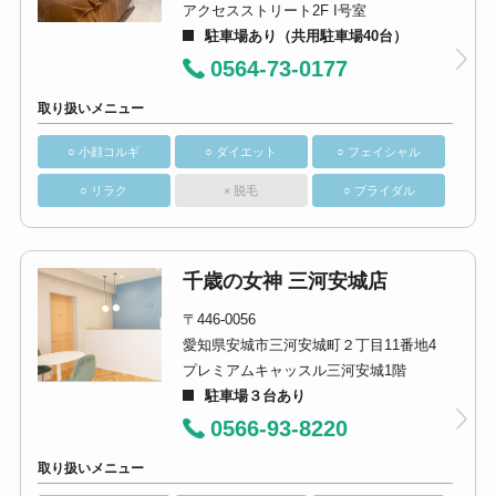
アクセスストリート2F I号室
駐車場あり（共用駐車場40台）
0564-73-0177
取り扱いメニュー
○ 小顔コルギ
○ ダイエット
○ フェイシャル
○ リラク
× 脱毛
○ ブライダル
千歳の女神 三河安城店
〒446-0056
愛知県安城市三河安城町２丁目11番地4
プレミアムキャッスル三河安城1階
駐車場３台あり
0566-93-8220
取り扱いメニュー