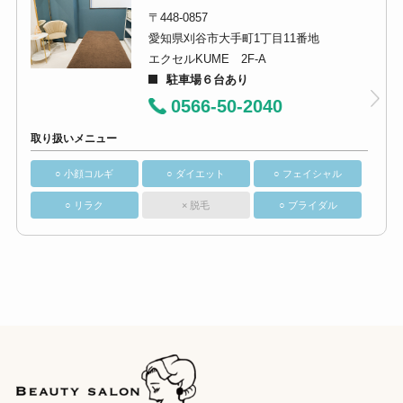
〒448-0857
愛知県刈谷市大手町1丁目11番地
エクセルKUME 2F-A
駐車場６台あり
0566-50-2040
取り扱いメニュー
○ 小顔コルギ
○ ダイエット
○ フェイシャル
○ リラク
× 脱毛
○ ブライダル