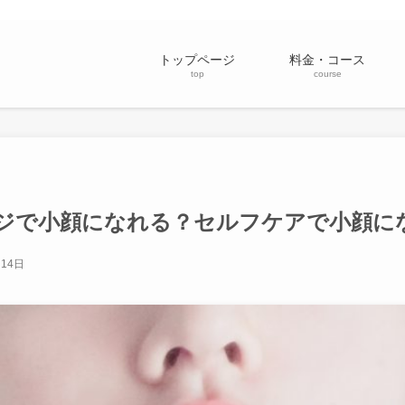
トップページ
料金・コース
top
course
ジで小顔になれる？セルフケアで小顔に
月14日