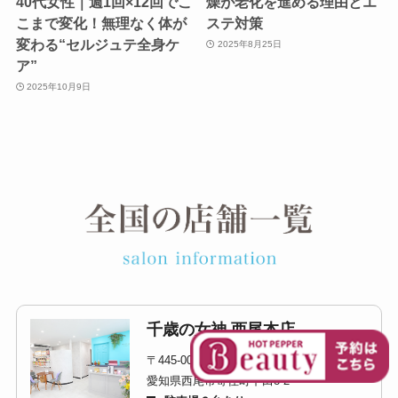
40代女性｜週1回×12回でこ
燥が老化を進める理由とエ
こまで変化！無理なく体が
ステ対策
変わる“セルジュテ全身ケ
2025年8月25日
ア”
2025年10月9日
千歳の女神 西尾本店
〒445-0073
愛知県西尾市寄住町下田8-2