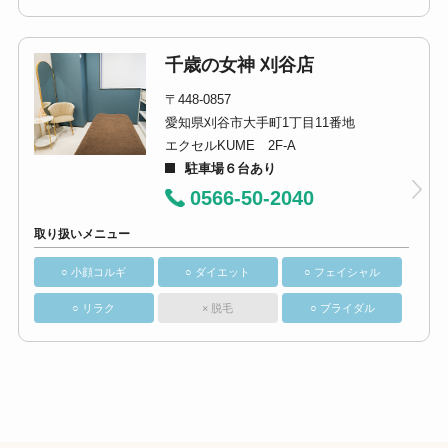
千歳の女神 刈谷店
〒448-0857
愛知県刈谷市大手町1丁目11番地
エクセルKUME 2F-A
駐車場６台あり
0566-50-2040
取り扱いメニュー
○ 小顔コルギ
○ ダイエット
○ フェイシャル
○ リラク
× 脱毛
○ ブライダル