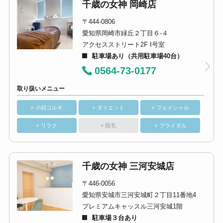
千歳の女神 岡崎店
〒444-0806
愛知県岡崎市緑丘２丁目６-４
アクセスストリート2F I号室
駐車場あり（共用駐車場40台）
0564-73-0177
取り扱いメニュー
○ 小顔コルギ
○ ダイエット
○ フェイシャル
○ リラク
× 脱毛
○ ブライダル
千歳の女神 三河安城店
〒446-0056
愛知県安城市三河安城町２丁目11番地4
プレミアムキャッスル三河安城1階
駐車場３台あり