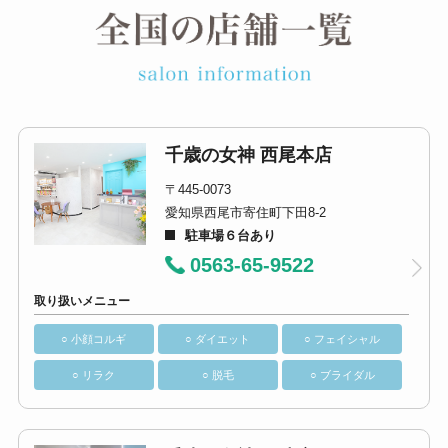
千歳の女神 西尾本店
〒445-0073
愛知県西尾市寄住町下田8-2
駐車場６台あり
0563-65-9522
取り扱いメニュー
○ 小顔コルギ
○ ダイエット
○ フェイシャル
○ リラク
○ 脱毛
○ ブライダル