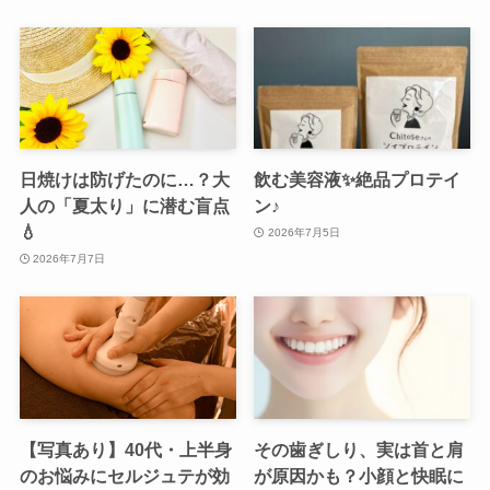
日焼けは防げたのに…？大
飲む美容液✨絶品プロテイ
人の「夏太り」に潜む盲点
ン♪
💧
2026年7月5日
2026年7月7日
【写真あり】40代・上半身
その歯ぎしり、実は首と肩
のお悩みにセルジュテが効
が原因かも？小顔と快眠に