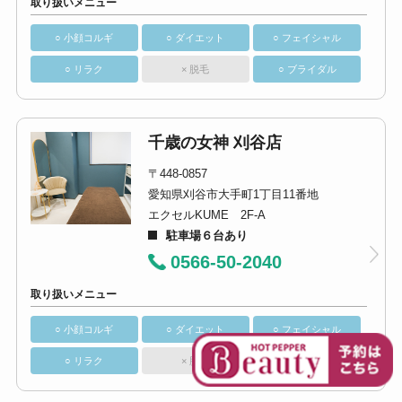
取り扱いメニュー
○ 小顔コルギ
○ ダイエット
○ フェイシャル
○ リラク
× 脱毛
○ ブライダル
千歳の女神 刈谷店
〒448-0857
愛知県刈谷市大手町1丁目11番地
エクセルKUME 2F-A
駐車場６台あり
0566-50-2040
取り扱いメニュー
○ 小顔コルギ
○ ダイエット
○ フェイシャル
○ リラク
× 脱毛
○ ブライダル