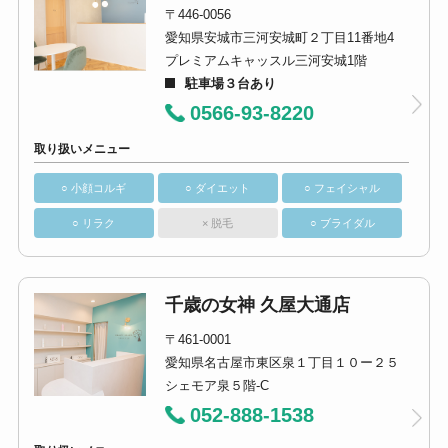
〒446-0056
愛知県安城市三河安城町２丁目11番地4
プレミアムキャッスル三河安城1階
駐車場３台あり
0566-93-8220
取り扱いメニュー
○ 小顔コルギ
○ ダイエット
○ フェイシャル
○ リラク
× 脱毛
○ ブライダル
千歳の女神 久屋大通店
〒461-0001
愛知県名古屋市東区泉１丁目１０ー２５
シェモア泉５階-C
052-888-1538