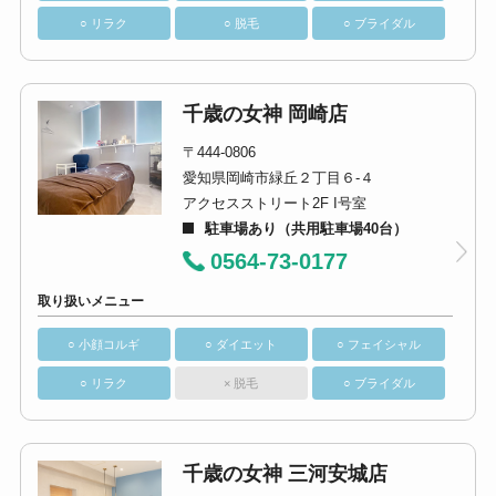
○ リラク
○ 脱毛
○ ブライダル
千歳の女神 岡崎店
〒444-0806
愛知県岡崎市緑丘２丁目６-４
アクセスストリート2F I号室
駐車場あり（共用駐車場40台）
0564-73-0177
取り扱いメニュー
○ 小顔コルギ
○ ダイエット
○ フェイシャル
○ リラク
× 脱毛
○ ブライダル
千歳の女神 三河安城店