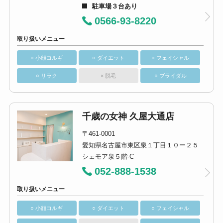
駐車場３台あり
0566-93-8220
取り扱いメニュー
○ 小顔コルギ
○ ダイエット
○ フェイシャル
○ リラク
× 脱毛
○ ブライダル
千歳の女神 久屋大通店
〒461-0001
愛知県名古屋市東区泉１丁目１０ー２５
シェモア泉５階-C
052-888-1538
取り扱いメニュー
○ 小顔コルギ
○ ダイエット
○ フェイシャル