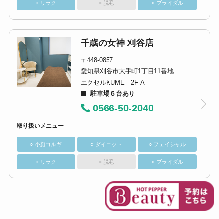
○ リラク
× 脱毛
○ ブライダル
千歳の女神 刈谷店
〒448-0857
愛知県刈谷市大手町1丁目11番地
エクセルKUME 2F-A
駐車場６台あり
0566-50-2040
取り扱いメニュー
○ 小顔コルギ
○ ダイエット
○ フェイシャル
○ リラク
× 脱毛
○ ブライダル