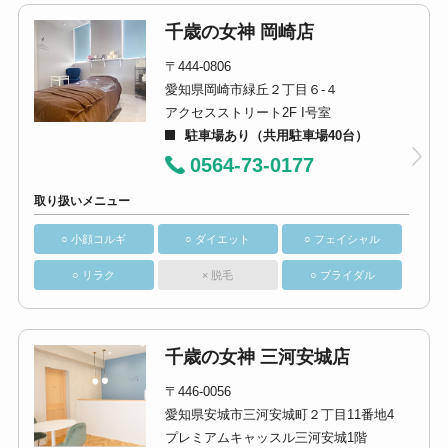
千歳の女神 岡崎店
〒444-0806
愛知県岡崎市緑丘２丁目６-４
アクセスストリート2F I号室
駐車場あり（共用駐車場40台）
0564-73-0177
取り扱いメニュー
○ 小顔コルギ
○ ダイエット
○ フェイシャル
○ リラク
× 脱毛
○ ブライダル
千歳の女神 三河安城店
〒446-0056
愛知県安城市三河安城町２丁目11番地4
プレミアムキャッスル三河安城1階