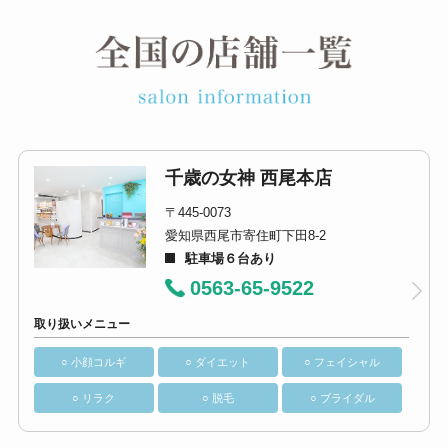
千歳の女神 西尾本店
〒445-0073
愛知県西尾市寄住町下田8-2
駐車場６台あり
0563-65-9522
取り扱いメニュー
○ 小顔コルギ
○ ダイエット
○ フェイシャル
○ リラク
○ 脱毛
○ ブライダル