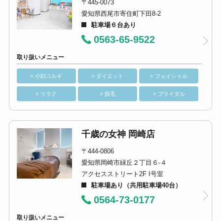
〒445-0073
愛知県西尾市寄住町下田8-2
駐車場６台あり
0563-65-9522
取り扱いメニュー
○ 小顔コルギ
○ ダイエット
○ フェイシャル
○ リラク
○ 脱毛
○ ブライダル
千歳の女神 岡崎店
〒444-0806
愛知県岡崎市緑丘２丁目６-４
アクセスストリート2F I号室
駐車場あり（共用駐車場40台）
0564-73-0177
取り扱いメニュー