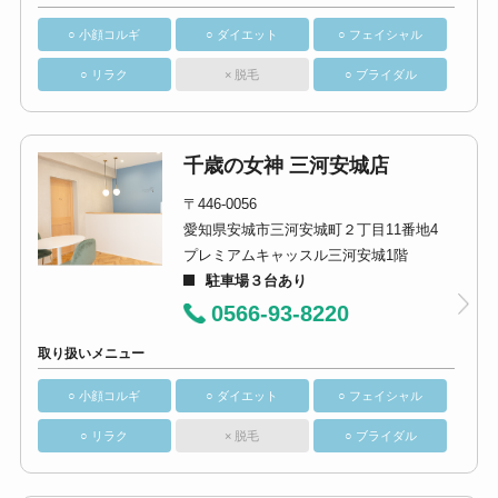
○ 小顔コルギ
○ ダイエット
○ フェイシャル
○ リラク
× 脱毛
○ ブライダル
千歳の女神 三河安城店
〒446-0056
愛知県安城市三河安城町２丁目11番地4
プレミアムキャッスル三河安城1階
駐車場３台あり
0566-93-8220
取り扱いメニュー
○ 小顔コルギ
○ ダイエット
○ フェイシャル
○ リラク
× 脱毛
○ ブライダル