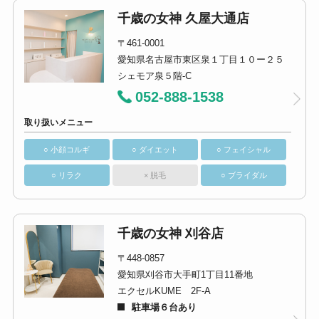
千歳の女神 久屋大通店
〒461-0001
愛知県名古屋市東区泉１丁目１０ー２５
シェモア泉５階-C
052-888-1538
取り扱いメニュー
○ 小顔コルギ
○ ダイエット
○ フェイシャル
○ リラク
× 脱毛
○ ブライダル
千歳の女神 刈谷店
〒448-0857
愛知県刈谷市大手町1丁目11番地
エクセルKUME 2F-A
駐車場６台あり