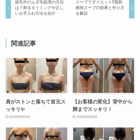
脱毛中のムダ毛処理の方法
スープでダイエット⁉脂肪
は？剃るタイミングや正し
燃焼スープの効果と作り方
いお手入れ方法を紹介
を解説
関連記事
肩がストンと落ちて首元ス
【お客様の変化】背中から
ッキリ✨
脚までスッキリ！
2026年8月4日
2026年8月3日