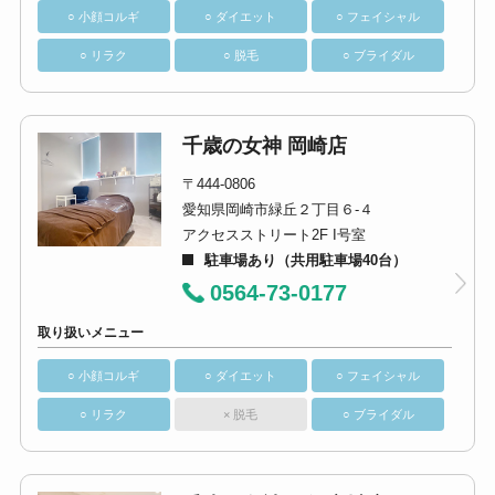
○ 小顔コルギ
○ ダイエット
○ フェイシャル
○ リラク
○ 脱毛
○ ブライダル
千歳の女神 岡崎店
〒444-0806
愛知県岡崎市緑丘２丁目６-４
アクセスストリート2F I号室
駐車場あり（共用駐車場40台）
0564-73-0177
取り扱いメニュー
○ 小顔コルギ
○ ダイエット
○ フェイシャル
○ リラク
× 脱毛
○ ブライダル