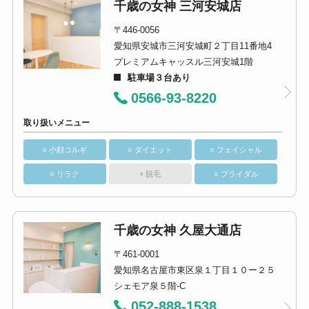
千歳の女神 三河安城店
〒446-0056
愛知県安城市三河安城町２丁目11番地4
プレミアムキャッスル三河安城1階
駐車場３台あり
0566-93-8220
取り扱いメニュー
○ 小顔コルギ
○ ダイエット
○ フェイシャル
○ リラク
× 脱毛
○ ブライダル
千歳の女神 久屋大通店
〒461-0001
愛知県名古屋市東区泉１丁目１０ー２５
シェモア泉５階-C
052-888-1538